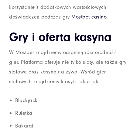
korzystanie z dodatkowych wartościowych
doświadczeń podczas gry
Mostbet casino
.
Gry i oferta kasyna
W Mostbet znajdziemy ogromną różnorodność
gier. Platforma oferuje nie tylko sloty, ale także gry
stołowe oraz kasyno na żywo. Wśród gier
stołowych znajdziemy klasyki takie jak:
Blackjack
Ruletka
Bakarat