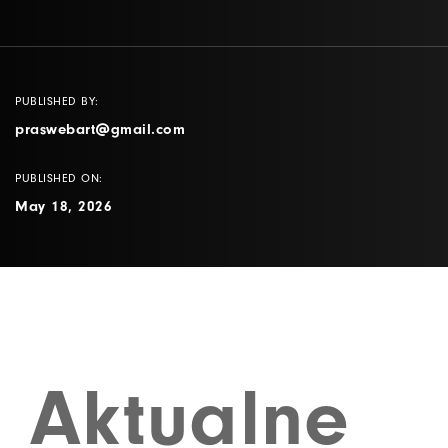
PUBLISHED BY:
praswebart@gmail.com
PUBLISHED ON:
May 18, 2026
Aktualne