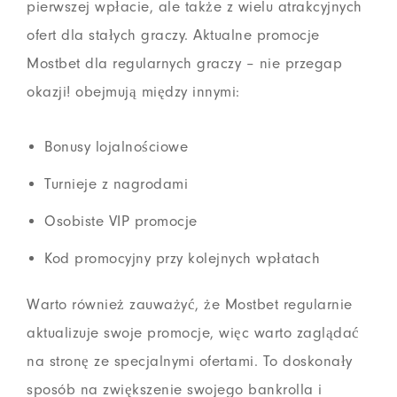
pierwszej wpłacie, ale także z wielu atrakcyjnych
ofert dla stałych graczy. Aktualne promocje
Mostbet dla regularnych graczy – nie przegap
okazji! obejmują między innymi:
Bonusy lojalnościowe
Turnieje z nagrodami
Osobiste VIP promocje
Kod promocyjny przy kolejnych wpłatach
Warto również zauważyć, że Mostbet regularnie
aktualizuje swoje promocje, więc warto zaglądać
na stronę ze specjalnymi ofertami. To doskonały
sposób na zwiększenie swojego bankrolla i