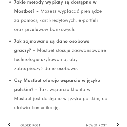
Jakie metody wypłaty są dostępne w
Mostbet?
– Możesz wypłacać pieniądze
za pomocą kart kredytowych, e-portfeli
oraz przelewów bankowych.
Jak zajmowane są dane osobowe
graczy?
– Mostbet stosuje zaawansowane
technologie szyfrowania, aby
zabezpieczyć dane osobowe.
Czy Mostbet oferuje wsparcie w języku
polskim?
– Tak, wsparcie klienta w
Mostbet jest dostępne w języku polskim, co
ułatwia komunikację.
OLDER POST
NEWER POST