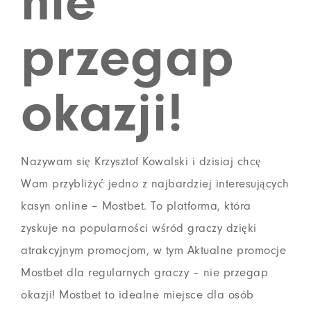
nie
przegap
okazji!
Nazywam się Krzysztof Kowalski i dzisiaj chcę
Wam przybliżyć jedno z najbardziej interesujących
kasyn online – Mostbet. To platforma, która
zyskuje na popularności wśród graczy dzięki
atrakcyjnym promocjom, w tym Aktualne promocje
Mostbet dla regularnych graczy – nie przegap
okazji! Mostbet to idealne miejsce dla osób