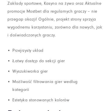
Zakłady sportowe, Kasyno na żywo oraz Aktualne
promocje Mostbet dla regularnych graczy – nie
przegap okazji! Ogólnie, projekt strony sprzyja
wygodnemu korzystaniu, zarówno dla nowych, jak
i doświadczonych graczy.
Przejrzysty układ
Łatwy dostęp do sekcji gier
Wyszukiwarka gier
Możliwość filtrowania gier według
kategorii
Estetyka stonowanych kolorów