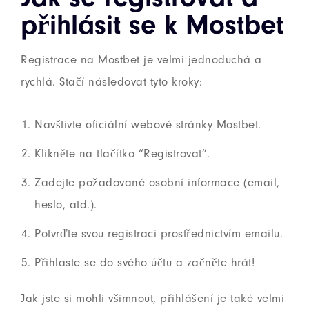
přihlásit se k Mostbet
Registrace na Mostbet je velmi jednoduchá a
rychlá. Stačí následovat tyto kroky:
Navštivte oficiální webové stránky Mostbet.
Klikněte na tlačítko “Registrovat”.
Zadejte požadované osobní informace (email,
heslo, atd.).
Potvrďte svou registraci prostřednictvím emailu.
Přihlaste se do svého účtu a začněte hrát!
Jak jste si mohli všimnout, přihlášení je také velmi