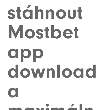
stáhnout
Mostbet
app
download
a