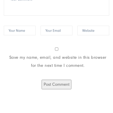
Save my name, email, and website in this browser
for the next time I comment.