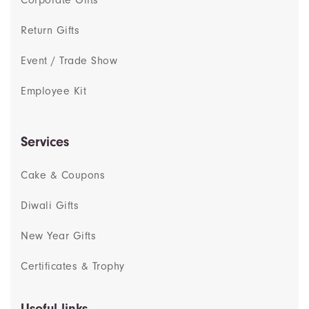
Return Gifts
Event / Trade Show
Employee Kit
Services
Cake & Coupons
Diwali Gifts
New Year Gifts
Certificates & Trophy
Useful links