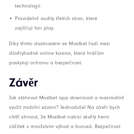
technologií.
Pravidelně audity třetích stran, které
zajišťují fair play.
Díky těmto vlastnostem se Mostbet řadí mezi
důvěryhodné online kasina, která hráčům
poskytují ochranu a bezpečnost.
Závěr
Jak stáhnout Mostbet app download a maximálně
využít mobilní sázení? Jednoduše! Na závěr bych
chtěl shrnout, že Mostbet nabízí skvělý herní
zážitek s množstvím výhod a bonusů. Bezpečnost