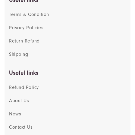
Terms & Condition
Privacy Policies
Return Refund
Shipping
Useful links
Refund Policy
About Us
News
Contact Us