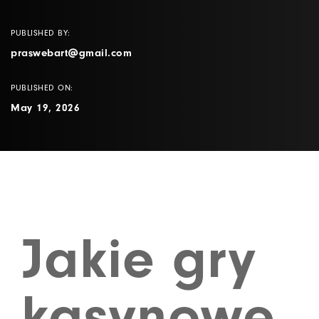
PUBLISHED BY:
praswebart@gmail.com
PUBLISHED ON:
May 19, 2026
Jakie gry
kasynowe