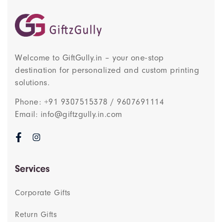
Welcome to GiftGully.in – your one-stop
destination for personalized and custom printing
solutions.
Phone: +91 9307515378 / 9607691114
Email: info@giftzgully.in.com
Services
Corporate Gifts
Return Gifts