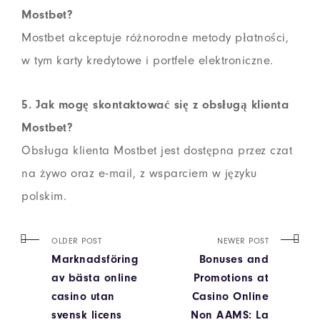
Mostbet?
Mostbet akceptuje różnorodne metody płatności,
w tym karty kredytowe i portfele elektroniczne.
5. Jak mogę skontaktować się z obsługą klienta
Mostbet?
Obsługa klienta Mostbet jest dostępna przez czat
na żywo oraz e-mail, z wsparciem w języku
polskim.
OLDER POST
NEWER POST
Marknadsföring
Bonuses and
av bästa online
Promotions at
casino utan
Casino Online
svensk licens
Non AAMS: La