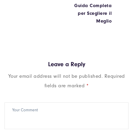
Guida Completa
per Scegliere il
Meglio
Leave a Reply
Your email address will not be published.
Required
fields are marked
*