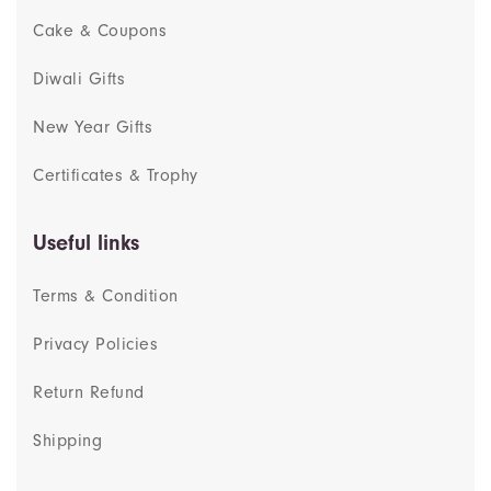
Cake & Coupons
Diwali Gifts
New Year Gifts
Certificates & Trophy
Useful links
Terms & Condition
Privacy Policies
Return Refund
Shipping