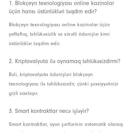
1. Blokçeyn texnologiyası online kazinolar
üçün hansı üstünlükləri təqdim edir?
Blokçeyn texnologiyası online kazinolar üçün
şeffaflıq, təhlükəsizlik və sürətli ödənişlər kimi
üstünlüklər təqdim edir.
2. Kriptovalyuta ilə oynamaq təhlükəsizdirmi?
Bəli, kriptovalyuta ödənişləri blokçeyn
texnologiyası ilə təhlükəsizdir, çünki şəxsiyyətinizi
gizli saxlayır.
3. Smart kontraktlar necə işləyir?
Smart kontraktlar, oyun şərtlərinin avtomatik olaraq