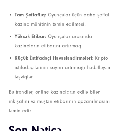
Tam Şeffaflıq:
Oyunçular üçün daha şeffaf
kazino mühitinin təmin edilməsi.
Yüksək Etibar:
Oyunçular arasında
kazinoların etibarını artırmaq.
Küçük İstifadəçi Həvəsləndirmələri:
Kripto
istifadəçilərinin sayını artırmağı hədəfləyən
təşviqlər.
Bu trendlər, online kazinoların edilə bilən
inkişafını və müştəri etibarının qazanılmasını
təmin edir.
Son Nəticə