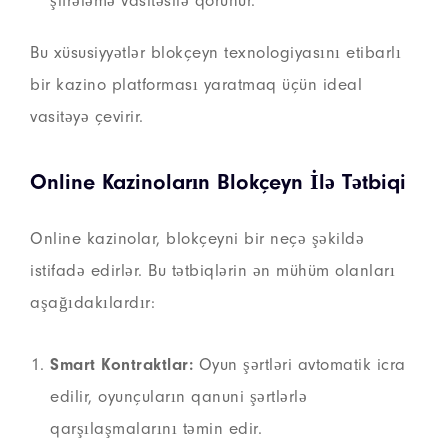
şifrələmə vasitəsilə qorunur.
Bu xüsusiyyətlər blokçeyn texnologiyasını etibarlı
bir kazino platforması yaratmaq üçün ideal
vasitəyə çevirir.
Online Kazinoların Blokçeyn İlə Tətbiqi
Online kazinolar, blokçeyni bir neçə şəkildə
istifadə edirlər. Bu tətbiqlərin ən mühüm olanları
aşağıdakılardır:
Smart Kontraktlar:
Oyun şərtləri avtomatik icra
edilir, oyunçuların qanuni şərtlərlə
qarşılaşmalarını təmin edir.