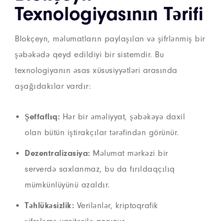
Texnologiyasının Tərifi
Blokçeyn, məlumatların paylaşılan və şifrlənmiş bir
şəbəkədə qeyd edildiyi bir sistemdir. Bu
texnologiyanın əsas xüsusiyyətləri arasında
aşağıdakılar vardır:
Şeffaflıq:
Hər bir əməliyyat, şəbəkəyə daxil
olan bütün iştirakçılar tərəfindən görünür.
Dezentralizasiya:
Məlumat mərkəzi bir
serverdə saxlanmaz, bu da fırıldaqçılıq
mümkünlüyünü azaldır.
Təhlükəsizlik:
Verilənlər, kriptoqrafik