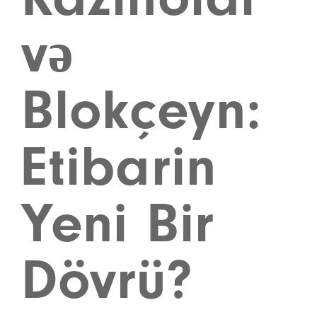
və
Blokçeyn:
Etibarin
Yeni Bir
Dövrü?