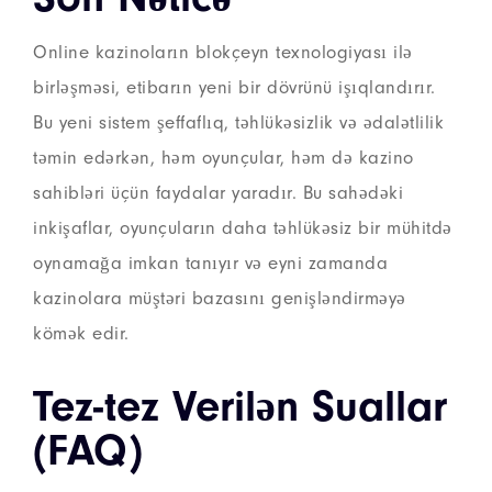
Online kazinoların blokçeyn texnologiyası ilə
birləşməsi, etibarın yeni bir dövrünü işıqlandırır.
Bu yeni sistem şeffaflıq, təhlükəsizlik və ədalətlilik
təmin edərkən, həm oyunçular, həm də kazino
sahibləri üçün faydalar yaradır. Bu sahədəki
inkişaflar, oyunçuların daha təhlükəsiz bir mühitdə
oynamağa imkan tanıyır və eyni zamanda
kazinolara müştəri bazasını genişləndirməyə
kömək edir.
Tez-tez Verilən Suallar
(FAQ)