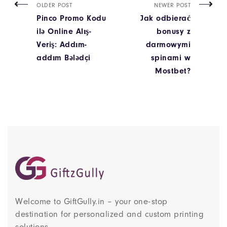
OLDER POST
NEWER POST
Pinco Promo Kodu
Jak odbierać
ilə Online Alış-
bonusy z
Veriş: Addım-
darmowymi
addım Bələdçi
spinami w
Mostbet?
Welcome to GiftGully.in – your one-stop
destination for personalized and custom printing
solutions.