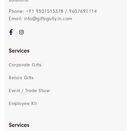
Phone: +91 9307515378 / 9607691114
Email: info@giftzgully.in.com
Services
Corporate Gifts
Return Gifts
Event / Trade Show
Employee Kit
Services