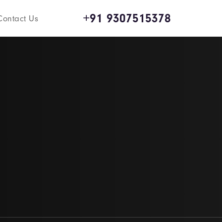
+91 9307515378
Contact Us