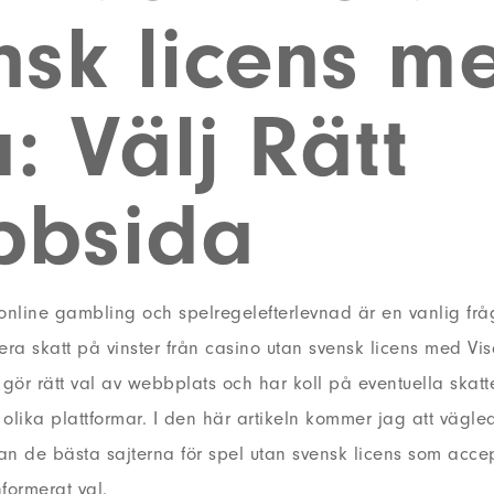
nsk licens m
: Välj Rätt
bbsida
nline gambling och spelregelefterlevnad är en vanlig frå
ra skatt på vinster från casino utan svensk licens med Visa
 gör rätt val av webbplats och har koll på eventuella skatte
ra olika plattformar. I den här artikeln kommer jag att väg
an de bästa sajterna för spel utan svensk licens som accep
formerat val.