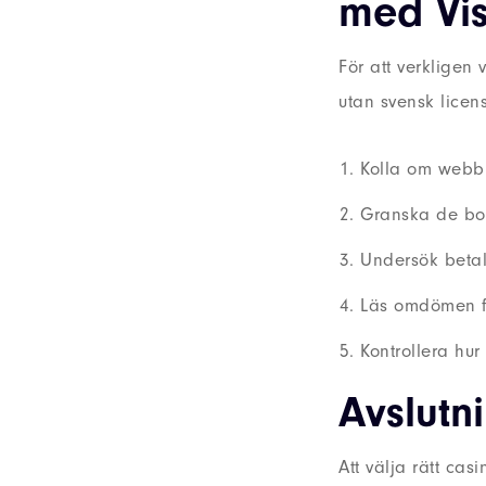
med Vi
För att verkligen
utan svensk licen
Kolla om webbp
Granska de bon
Undersök betaln
Läs omdömen fr
Kontrollera hur
Avslutn
Att välja rätt ca