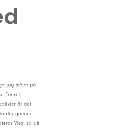
ed
ga jag stöter på
. För att
plikter är det
leda dig genom
terar Visa, så att