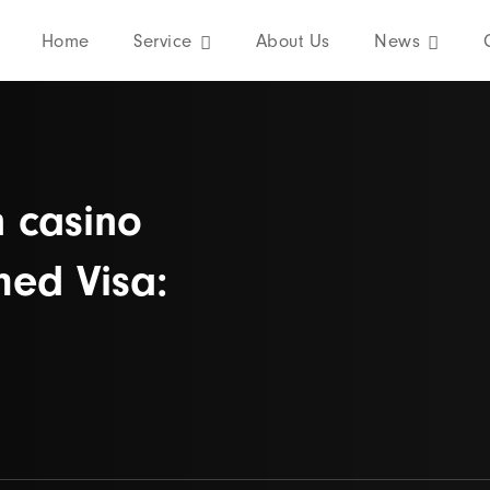
Home
Service
About Us
News
n casino
med Visa: