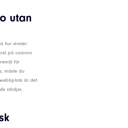
no utan
å hur vinster
spel på casinon
remål för
s, måste du
 webbplats är det
de stödjer,
sk