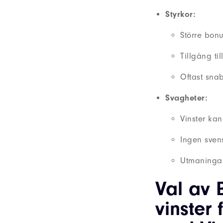
Styrkor:
Större bon
Tillgång ti
Oftast sna
Svagheter:
Vinster kan 
Ingen sven
Utmaningar
Val av 
vinster 