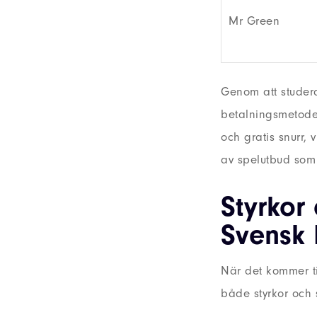
Mr Green
Genom att studera
betalningsmetode
och gratis snurr, 
av spelutbud som
Styrkor
Svensk 
När det kommer til
både styrkor och s