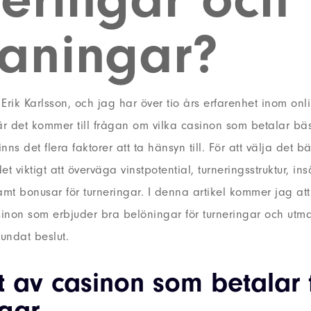
aningar?
 Erik Karlsson, och jag har över tio års erfarenhet inom o
r det kommer till frågan om vilka casinon som betalar bäst
nns det flera faktorer att ta hänsyn till. För att välja det bä
et viktigt att överväga vinstpotential, turneringsstruktur, in
samt bonusar för turneringar. I denna artikel kommer jag at
inon som erbjuder bra belöningar för turneringar och utma
rundat beslut.
t av casinon som betalar 
ngar