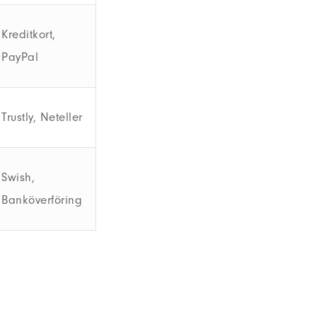
Kreditkort,
PayPal
Trustly, Neteller
Swish,
Banköverföring