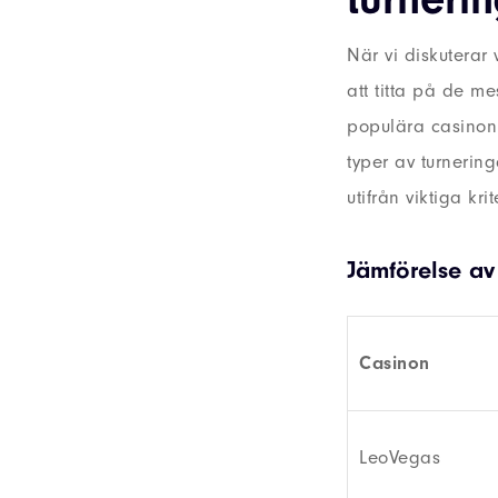
När vi diskuterar 
att titta på de m
populära casinon:
typer av turnerin
utifrån viktiga krit
Jämförelse av
Casinon
LeoVegas