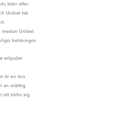
du letar efter
ch Unibet två
ch
ar, medan Unibet
nliga belöningar.
De erbjuder
et är en bra
h en måttlig
 att hålla sig