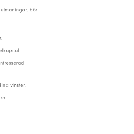
 utmaningar, bör
.
lkapital.
intresserad
ina vinster.
bra