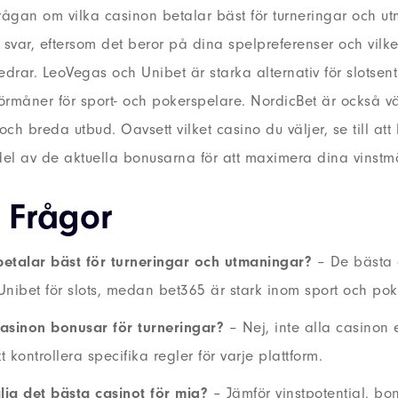
frågan om vilka casinon betalar bäst för turneringar och ut
t svar, eftersom det beror på dina spelpreferenser och vilk
redrar. LeoVegas och Unibet är starka alternativ för slotsen
örmåner för sport- och pokerspelare. NordicBet är också vä
 och breda utbud. Oavsett vilket casino du väljer, se till att 
el av de aktuella bonusarna för att maximera dina vinstmö
 Frågor
betalar bäst för turneringar och utmaningar?
– De bästa 
nibet för slots, medan bet365 är stark inom sport och pok
casinon bonusar för turneringar?
– Nej, inte alla casinon 
tt kontrollera specifika regler för varje plattform.
lja det bästa casinot för mig?
– Jämför vinstpotential, bon