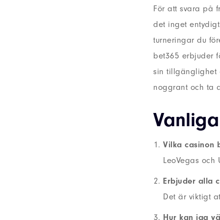
För att svara på 
det inget entydig
turneringar du fö
bet365 erbjuder f
sin tillgänglighet
noggrant och ta d
Vanliga
Vilka casinon 
LeoVegas och U
Erbjuder alla 
Det är viktigt a
Hur kan jag vä