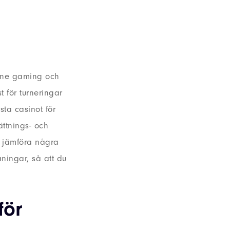
nline gaming och
 för turneringar
sta casinot för
sättnings- och
t jämföra några
ningar, så att du
för