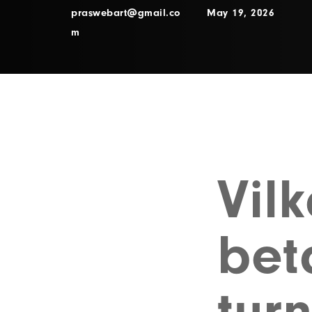
praswebart@gmail.co
May 19, 2026
m
Vil
bet
tur