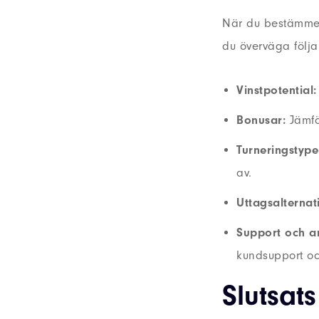
När du bestämmer 
du överväga följan
Vinstpotential:
Bonusar:
Jämfö
Turneringstype
av.
Uttagsalternat
Support och a
kundsupport och
Slutsats