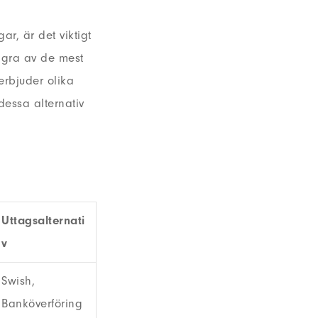
ar, är det viktigt
några av de mest
erbjuder olika
dessa alternativ
Uttagsalternati
v
Swish,
Banköverföring